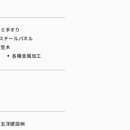
ルミ手すり
スチールパネル
ミ笠木
各種金属加工
五洋建設㈱